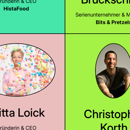
ründerin & CEO
LinkedIn
HistaFood
Serienunternehmer & M
Bits & Pretzel
LinkedIn
itta Loick
Christop
Korth
ründerin & CEO