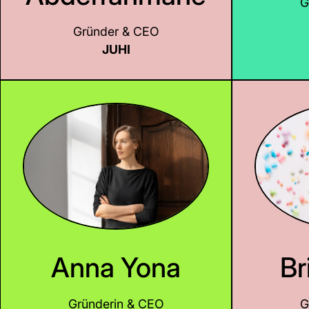
G
Gründer & CEO
LinkedIn
JUHI
Anna Yona
Br
Gründerin & CEO
G