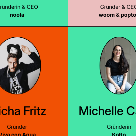
ründerin & CEO
Gründer & CE
noola
woom & popt
LinkedIn
LinkedIn
cha Fritz
Michelle C
Gründer
Gründerin
Viva con Agua
KoRo