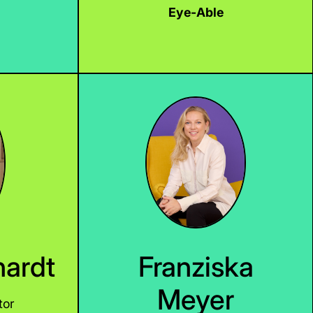
Eye‑Able
LinkedIn
nardt
Franziska
Meyer
tor