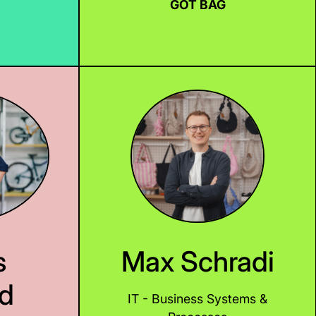
GOT BAG
LinkedIn
s
Max Schradi
ld
IT - Business Systems &