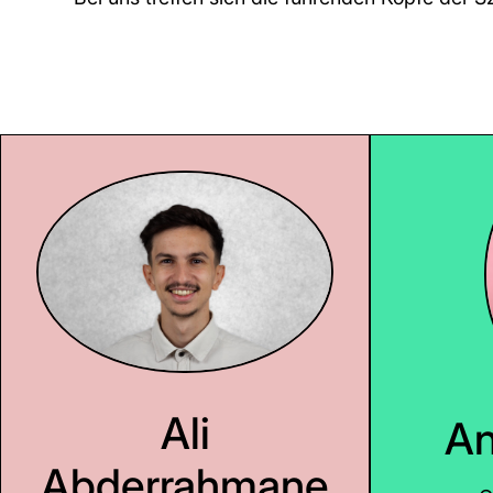
Ali
An
Abderrahmane