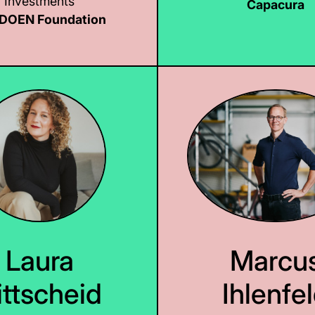
Investments
Capacura
 DOEN Foundation
LinkedIn
Laura
Marcu
ittscheid
Ihlenfe