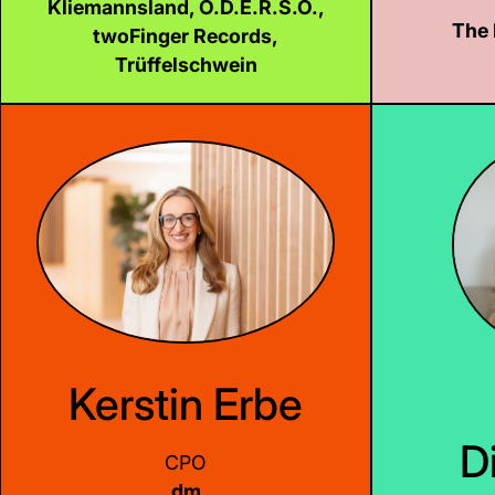
Kliemannsland, O.D.E.R.S.O.,
The
twoFinger Records,
LinkedIn
Trüffelschwein
Kerstin Erbe
D
CPO
dm