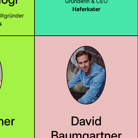
Gründerin & CEO
Haferkater
itgründer
s
LinkedIn
her
David
Baumgartner