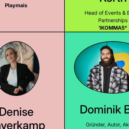
Playmais
LinkedIn
Head of Events & 
LinkedIn
Partnerships
1KOMMA5°
Dominik 
Denise
verkamp
Gründer, Autor, Akt