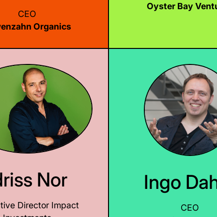
Oyster Bay Vent
CEO
enzahn Organics
LinkedIn
LinkedIn
LinkedIn
driss Nor
Ingo Da
tive Director Impact
CEO