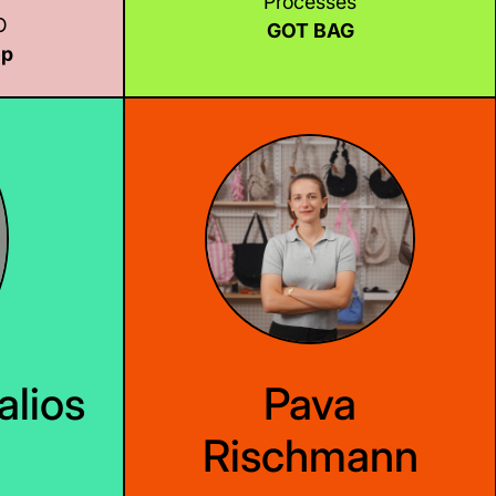
Processes
O
GOT BAG
op
LinkedIn
alios
Pava
Rischmann