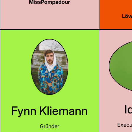
MissPompadour
Löw
LinkedIn
I
Fynn Kliemann
Execu
Gründer