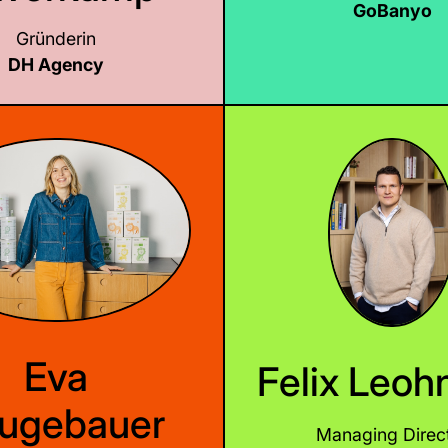
GoBanyo
Gründerin
DH Agency
LinkedIn
LinkedIn
Eva
Felix Leoh
ugebauer
Managing Direc