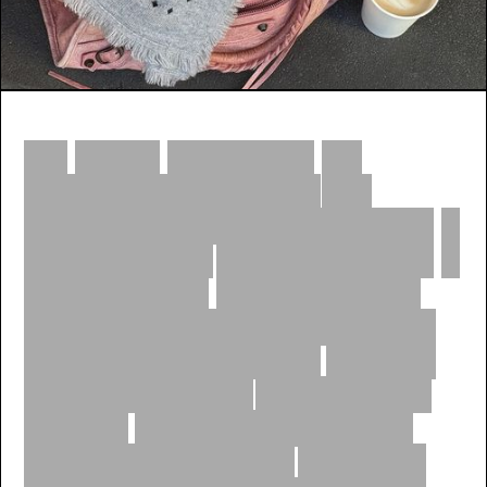
Mit
Oyess
entwickeln
wir
Beauty
Essentials,
die
auf
durchdachten
Formulierungen
&
hochwertigen
natürlichen
Inhaltsstoffen
basieren.
Ohne
unnötige
Komplexität,
aber
mit
allem,
was
deine
Haut
wirklich
braucht
und
dich
und
unsere
Umwelt
unterstützt.
Unsere
Produkte
werden
zu
täglichen