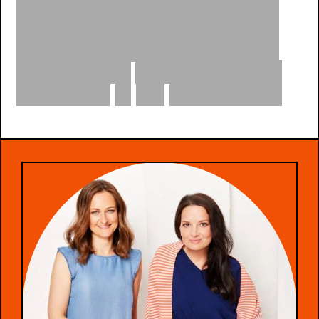
Go-tos
und
Teil
deiner
Selfcare-Routinen:
accessible
for
everyone,
wirksam
und
angenehm
in
der
Anwendung.