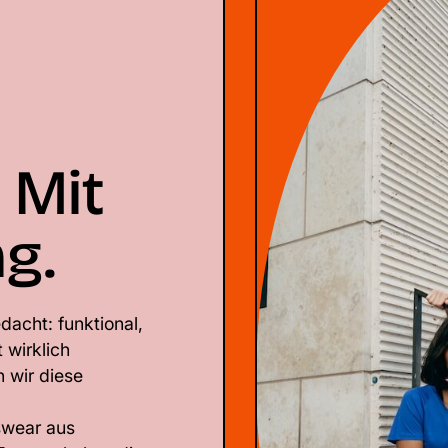
 Mit
g.
dacht: funktional,
 wirklich
n wir diese
swear aus