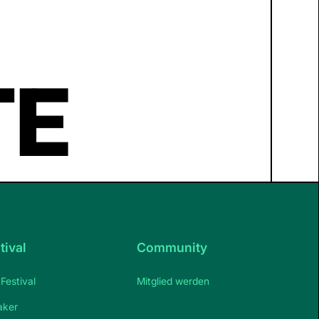
TE
tival
Community
Festival
Mitglied werden
aker