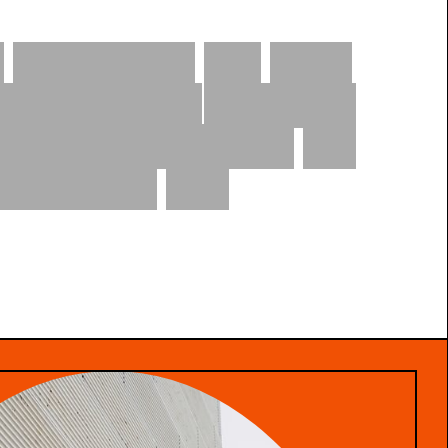
s
Materialien
wie
Holz,
überzeugen,
ohne
auf
rformance
und