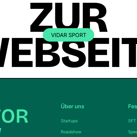
ZUR
EBSEI
VIDAR SPORT
Über uns
Fes
Startups
SFT 
Roadshow
Spe