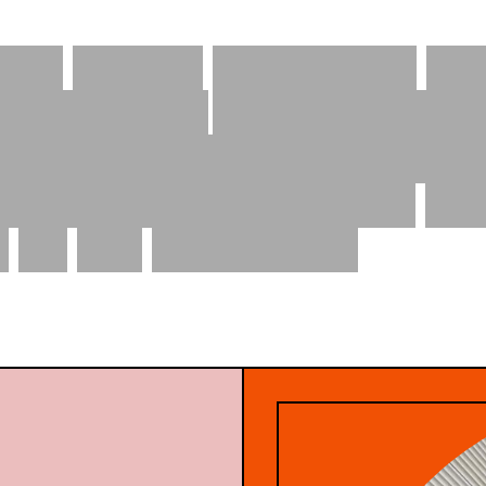
eie,
vegane
Sportswear
au
ür
Produkte,
die
beim
Sport
d
Natur
zu
gehen.
Denn
Pe
n
für
uns
zusammen.