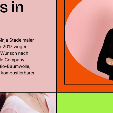
s in
Sinja Stadelmaier
hr 2017 wegen
m Wunsch nach
ale Company
Bio-Baumwolle,
 kompostierbarer