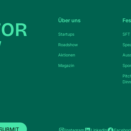
Über uns
Fes
Startups
SFT 
Roadshow
Spe
Aktionen
Auss
Magazin
Spo
Pitc
Dinn
Instagram
LinkedIn
Faceboo