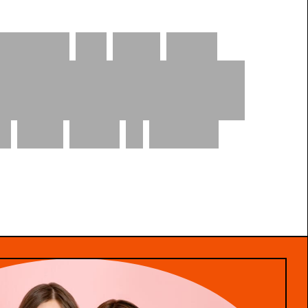
kämpft
für
eine
Welt
io-Tampons
bis
Period
s,
was
eure
V
happy