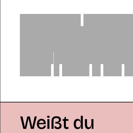
Empowering
Womenho
ohne
Tabus
rund
um
d
Pantys
aus
Bio-Baumw
macht
–
direkt
in
den
B
Weißt du