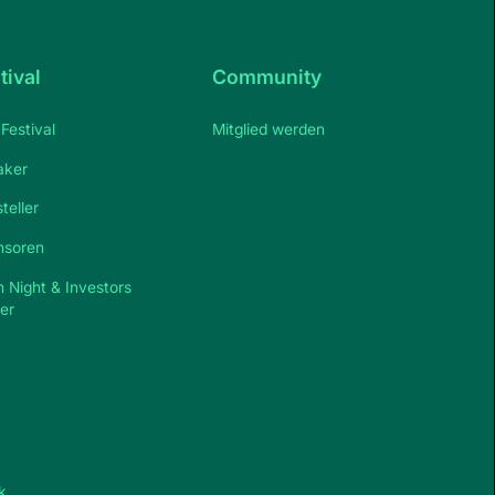
tival
Community
Festival
Mitglied werden
aker
teller
nsoren
h Night & Investors
er
k