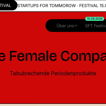
L
STARTUPS FOR TOMMOROW · FESTIVAL 15.09.2
15.09.2026
Über uns
SFT Festiv
e Female Comp
Tabubrechende Periodenprodukte