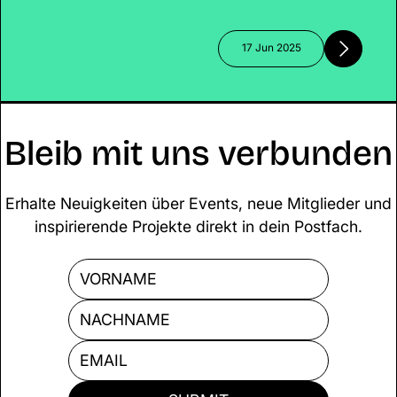
bleibt die Verantwortung für Klima,
Innovation und nachhaltige Start-ups?
Während wirtschaftliche Stabilität und
17 Jun 2025
Digitalisierung im Vordergrund stehen,
bleiben zentrale Zukunftsthemen wie
Klimaschutz und gezielte Start-up-
Förderung auf der Strecke.
Bleib mit uns verbunden
Erhalte Neuigkeiten über Events, neue Mitglieder und
inspirierende Projekte direkt in dein Postfach.