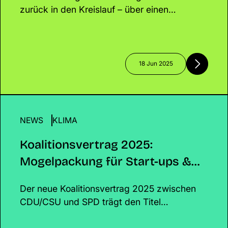
zurück in den Kreislauf – über einen
einzigartigen Onlineshop mit kuratiertem
Sortiment. Gemeinsam mit Euch retten wir
Essen, schützen das Klima und schaffen
echte Veränderung!
18 Jun 2025
NEWS
Koalitionsvertrag 2025: Mogelpackung für Start-
KLIMA
Klima?
Koalitionsvertrag 2025:
Mogelpackung für Start-ups &
Klima?
Der neue Koalitionsvertrag 2025 zwischen
CDU/CSU und SPD trägt den Titel
„Verantwortung für Deutschland“ – doch wo