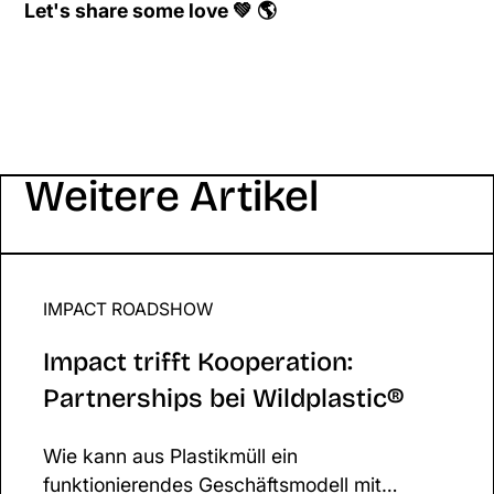
Let's share some love 💚 🌎
Weitere Artikel
IMPACT ROADSHOW
Impact trifft Kooperation: Partnerships bei Wildpla
Impact trifft Kooperation:
Partnerships bei Wildplastic®
Wie kann aus Plastikmüll ein
funktionierendes Geschäftsmodell mit