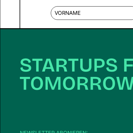
Zukunft mit Sinn,
Flexibilität und Haltung.
Gleichzeitig stoßen sie
aber auf Hürden, die
andere Gründer*innen oft
nicht kennen: fehlender
Mutterschutz, finanzielle
Unsicherheit, strukturelle
Lücken. Zeit, Klartext zu
sprechen: Was gilt für
Gründer*innen mit Kind –
und was ist möglich?
NEWSLETTER ABONIEREN: