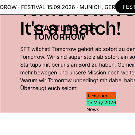
Tomorrow x S
FESTIVA
· FESTIVAL 15.09.2026 · MUNICH, GER
It's a match!
SFT wächst! Tomorrow gehört ab sofort zu den
Tomorrow. Wir sind super stolz ab sofort ein s
Startups mit bei uns an Bord zu haben. Geme
mehr bewegen und unsere Mission noch weiter
Warum wir Tomorrow unbedingt mit dabei habe
Überzeugt euch selbst:
J. Fischer
05 May 2026
News