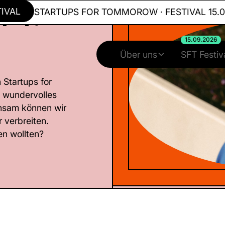
FT:
L
STARTUPS FOR TOMMOROW · FESTIVAL 15.09.2
15.09.2026
Über uns
SFT Festiv
 Startups for
o wundervolles
insam können wir
 verbreiten.
n wollten?