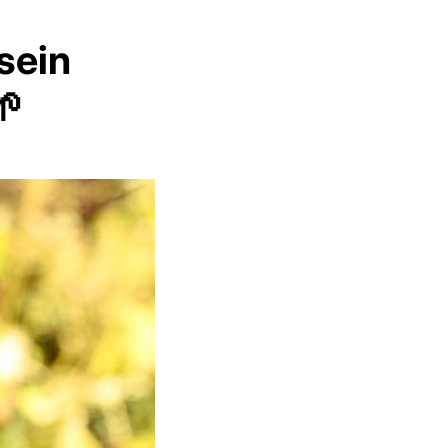
sein
🌱