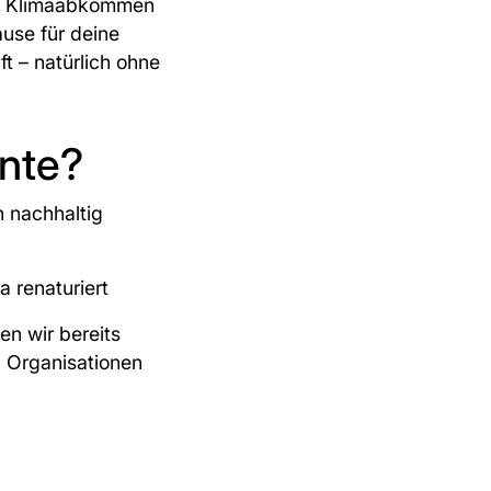
er Klimaabkommen
use für deine
ft – natürlich ohne
te? ⁠
h nachhaltig
 renaturiert
n wir bereits
d Organisationen