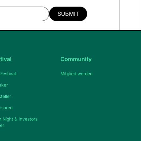
tival
Community
Festival
Mitglied werden
aker
teller
nsoren
h Night & Investors
er