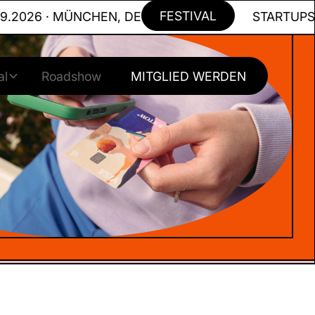
FESTIVAL
026 · MÜNCHEN, DE
STARTUPS FOR
al
Roadshow
MITGLIED WERDEN