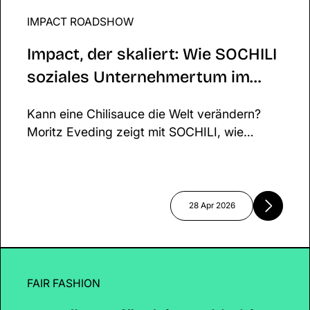
Risikomanagement entscheidend sind, um
IMPACT ROADSHOW
Impact, der skaliert: Wie SOCHILI soziales
gesellschaftliche Wirkung langfristig
Unternehmertum im FMCG neu denkt
erfolgreich zu skalieren.
Impact, der skaliert: Wie SOCHILI
soziales Unternehmertum im
FMCG neu denkt
Kann eine Chilisauce die Welt verändern?
Moritz Eveding zeigt mit SOCHILI, wie
soziales Unternehmertum im FMCG-Sektor
funktionieren kann. Durch direkte
Partnerschaften mit Farmer*innen im Senegal
verbindet er wirtschaftlichen Erfolg mit
28 Apr 2026
echtem Impact.
FAIR FASHION
Grundlagen für dein nachhaltiges Textil Startup