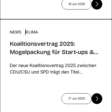
echte Veränderung!
18 Jun 2025
NEWS
Koalitionsvertrag 2025: Mogelpackung für Start-
KLIMA
Klima?
Koalitionsvertrag 2025:
Mogelpackung für Start-ups &
Klima?
Der neue Koalitionsvertrag 2025 zwischen
CDU/CSU und SPD trägt den Titel
„Verantwortung für Deutschland“ – doch wo
bleibt die Verantwortung für Klima,
Innovation und nachhaltige Start-ups?
Während wirtschaftliche Stabilität und
17 Jun 2025
Digitalisierung im Vordergrund stehen,
bleiben zentrale Zukunftsthemen wie