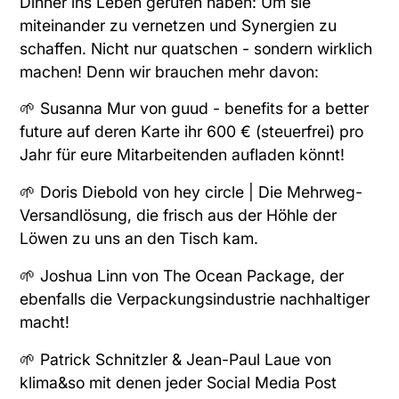
Dinner ins Leben gerufen haben: Um sie
miteinander zu vernetzen und Synergien zu
schaffen. Nicht nur quatschen - sondern wirklich
machen! Denn wir brauchen mehr davon:
🌱 Susanna Mur
von
guud - benefits for a better
future
auf deren Karte ihr 600 € (steuerfrei) pro
Jahr für eure Mitarbeitenden aufladen könnt!
🌱 Doris Diebold
von
hey circle | Die Mehrweg-
Versandlösung
, die frisch aus der Höhle der
Löwen zu uns an den Tisch kam.
🌱 Joshua Linn
von
The Ocean Package
, der
ebenfalls die Verpackungsindustrie nachhaltiger
macht!
🌱 Patrick Schnitzler
&
Jean-Paul Laue
von
klima&so
mit denen jeder Social Media Post