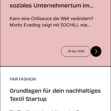
soziales Unternehmertum im
FMCG neu denkt
Kann eine Chilisauce die Welt verändern?
Moritz Eveding zeigt mit SOCHILI, wie
soziales Unternehmertum im FMCG-Sektor
funktionieren kann. Durch direkte
Partnerschaften mit Farmer*innen im Senegal
verbindet er wirtschaftlichen Erfolg mit
28 Apr 2026
echtem Impact.
FAIR FASHION
Grundlagen für dein nachhaltiges Textil Startup
Grundlagen für dein nachhaltiges
Textil Startup