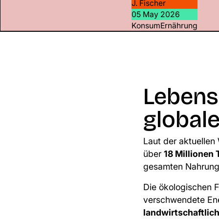
J. Fischer
05 May 2026
Konsum
Ernährung
Lebens
globale
Laut der aktuellen
über
18 Millionen
gesamten Nahrung
Die ökologischen 
verschwendete Ene
landwirtschaftlic