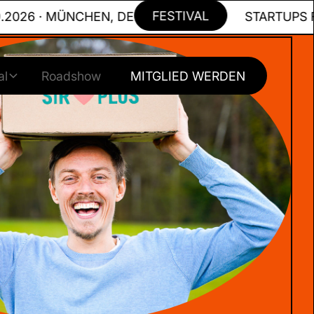
FESTIVAL
 · MÜNCHEN, DE
STARTUPS FOR TO
al
Roadshow
MITGLIED WERDEN