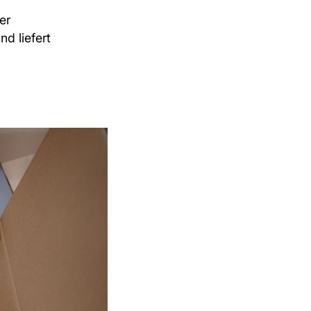
er
d liefert