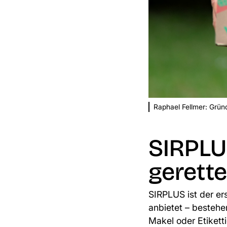
Raphael Fellmer: Grü
SIRPLU
gerette
SIRPLUS
ist der er
anbietet – besteh
Makel oder Etikett