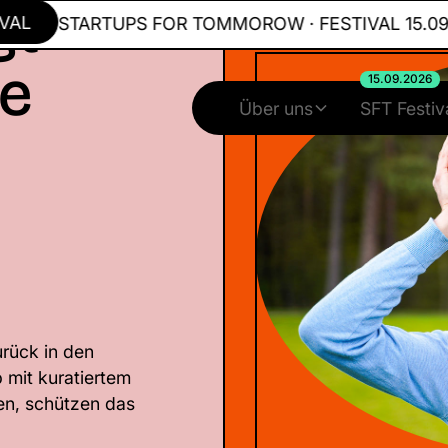
gt
STARTUPS FOR TOMMOROW · FESTIVAL 15.09.2026
ge
15.09.2026
Über uns
SFT Festiv
rück in den
p mit kuratiertem
en, schützen das