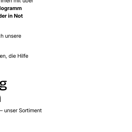
men mit über
Kilogramm
der in Not
h unsere
n, die Hilfe
ig
n
 – unser Sortiment