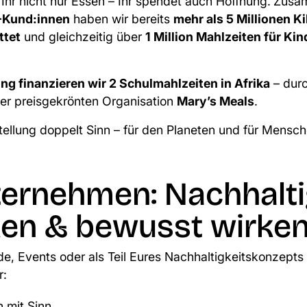
 Ihr nicht nur Essen – Ihr spendet auch Hoffnung.
Zusam
-Kund:innen
haben wir bereits
mehr als 5 Millionen 
ttet
und gleichzeitig über
1 Million Mahlzeiten für Kin
ung finanzieren wir 2 Schulmahlzeiten in Afrika
– durc
der preisgekrönten Organisation
Mary’s Meals
.
ellung doppelt Sinn – für den Planeten und für Mensche
ternehmen: Nachhalt
en & bewusst wirke
de, Events oder als Teil Eures Nachhaltigkeitskonzepts
r:
 mit Sinn