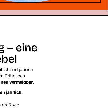
 – eine
ebel
tschland jährlich
m Drittel des
nnen vermeidbar
.
n jährlich
,
o groß wie