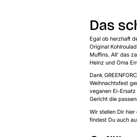
Das sc
Egal ob herzhaft
d
Original
Kohlroula
Muffins
. All' das 
Heinz und Oma Ern
Dank GREENFORCE' 
Weihnachtsfest ger
veganen Ei-Ersatz
Gericht die passen
Wir stellen Dir hi
findest Du auch a