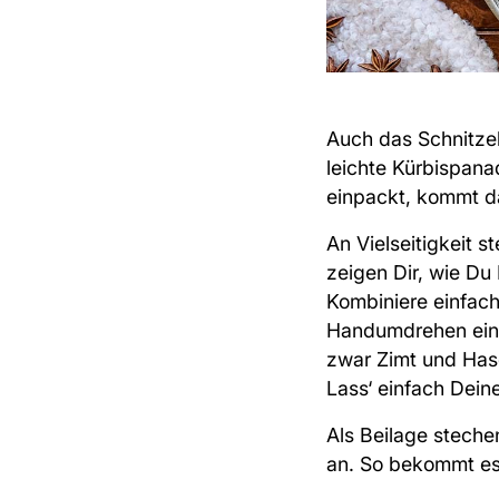
Auch das Schnitzel
leichte Kürbispan
einpackt, kommt
d
An Vielseitigkeit
zeigen Dir, wie Du
Kombiniere einfach
Handumdrehen eine
zwar Zimt und Has
Lass‘ einfach Deiner
Als Beilage steche
an. So bekommt es