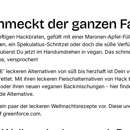
hmeckt der ganzen Fa
eftigen Hackbraten
, gefüllt mit einer Maronen-Apfel-Fü
den
, ein
Spekulatius-Schnitzel
oder doch die süße Verf
zauberst Du jetzt im Handumdrehen in vegan. Das schm
a, versprochen!
leckeren Alternativen von süß bis herzhaft ist Dein 
ettet. Mit ihren
leckeren Fleischalternativen
von Hack b
oder ihren neuen
veganen Backmischungen
- hier find
de Alternative.
er ein paar der leckeren Weihnachtsrezepte vor. Diese u
uf
greenforce.com
.