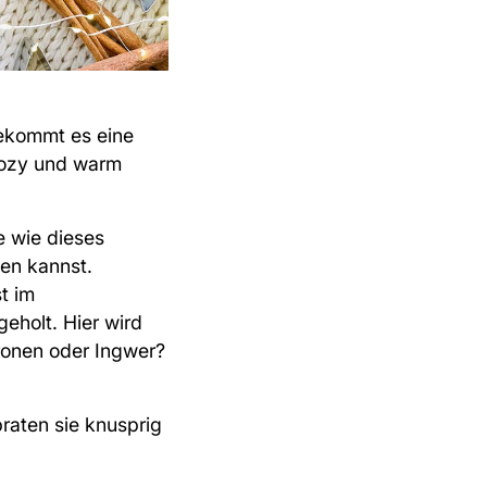
bekommt es eine
Cozy und warm
 wie dieses
hen kannst.
t im
holt. Hier wird
ronen oder Ingwer?
braten sie knusprig