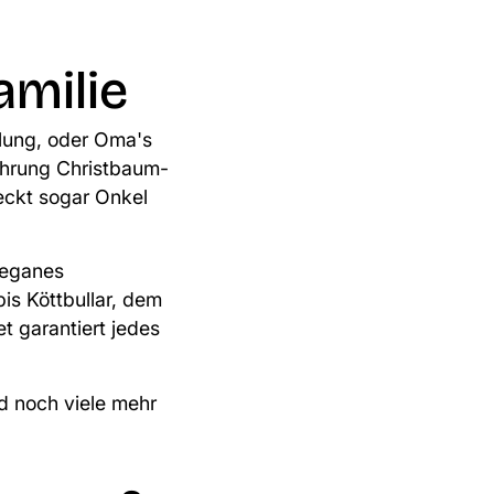
milie
llung, oder Oma's
ührung
Christbaum-
eckt sogar Onkel
veganes
is Köttbullar, dem
et garantiert jedes
nd noch viele mehr