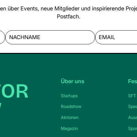
s Business. 💡
en über Events, neue Mitglieder und inspirierende Proje
Postfach.
Über uns
Fes
Startups
SFT 
Roadshow
Spe
Aktionen
Auss
Magazin
Spo