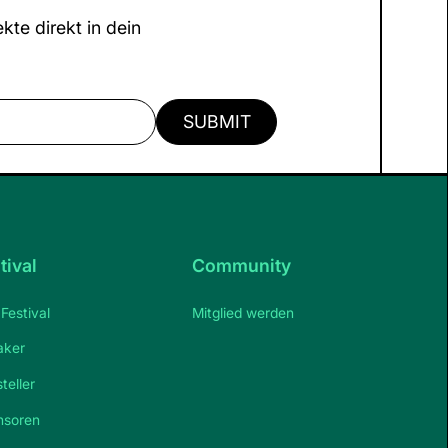
Zukunftsthemen wie
kte direkt in dein
Klimaschutz und gezielte Start-
up-Förderung auf der Strecke.
tival
Community
Festival
Mitglied werden
aker
teller
nsoren