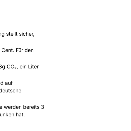
:
 stellt sicher,
.
0 Cent. Für den
g CO₂, ein Liter
d auf
rdeutsche
he werden bereits 3
runken hat.