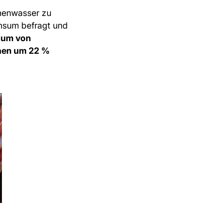
chenwasser zu
nsum befragt und
nsum von
hen um 22 %