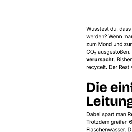
Wusstest du, dass 
werden? Wenn man 
zum Mond und zurüc
CO₂ ausgestoßen. 
verursacht
. Bishe
recycelt. Der Rest
Die ei
Leitun
Dabei spart man Re
Trotzdem greifen 
Flaschenwasser. 