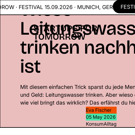
Wieso
FESTIVA
· FESTIVAL 15.09.2026 · MUNICH, GER
Leitungswass
trinken nachh
ist
Mit diesem einfachen Trick sparst du jede Men
und Geld: Leitungswasser trinken. Aber wieso 
wie viel bringt das wirklich? Das erfährst du hie
Eva Fischer
05 May 2026
Konsum
Alltag