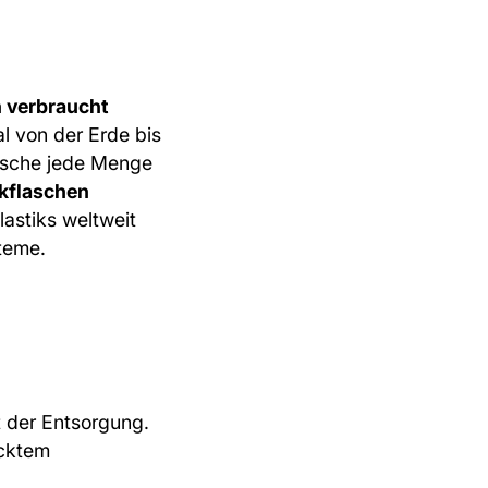
n verbraucht
l von der Erde bis
lasche jede Menge
ikflaschen
lastiks weltweit
teme.
 der Entsorgung.
acktem