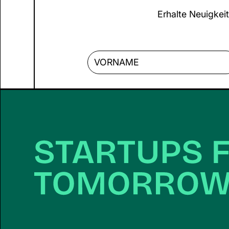
denken weiter. Sie bauen
glaubwürdige
Erhalte Neuigkeit
nicht nur ein Unternehmen
auf – sie gestalten eine
Zukunft mit Sinn,
Flexibilität und Haltung.
Gleichzeitig stoßen sie
aber auf Hürden, die
andere Gründer*innen oft
nicht kennen: fehlender
Mutterschutz, finanzielle
Unsicherheit, strukturelle
Lücken. Zeit, Klartext zu
sprechen: Was gilt für
Gründer*innen mit Kind –
und was ist möglich?