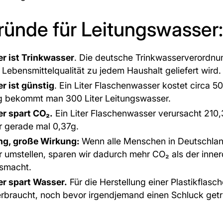
ründe für Leitungswasser
r ist Trinkwasser
. Die deutsche Trinkwasserverordnung
 Lebensmittelqualität zu jedem Haushalt geliefert wird
r ist günstig
. Ein Liter Flaschenwasser kostet circa 5
ag bekommt man 300 Liter Leitungswasser.
r spart CO₂.
Ein Liter Flaschenwasser verursacht 210,3
r gerade mal 0,37g.
ng, große Wirkung:
Wenn alle Menschen in Deutschlan
 umstellen, sparen wir dadurch mehr CO₂ als der inne
usmacht.
r spart Wasser.
Für die Herstellung einer Plastikflasc
erbraucht, noch bevor irgendjemand einen Schluck get