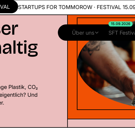
L
STARTUPS FOR TOMMOROW · FESTIVAL 15.09.20
er
15.09.2026
Über uns
SFT Festiv
altig
ge Plastik, CO₂
eigentlich? Und
r.