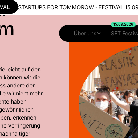
hr
STARTUPS FOR TOMMOROW · FESTIVAL 15.09.20
im
15.09.2026
Über uns
SFT Festiv
elleicht auf den
n können wir die
ass andere den
 die wir nicht mehr
chte haben
 gewöhnlichen
eben, erkennen
ine Verringerung
nachhaltiger