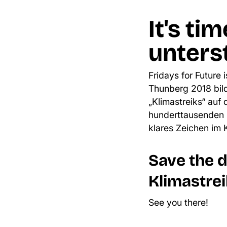
It's ti
unters
Fridays for Future
i
Thunberg 2018 bil
„Klimastreiks“ auf
hunderttausenden 
klares Zeichen im
Save the 
Klimastrei
See you there!