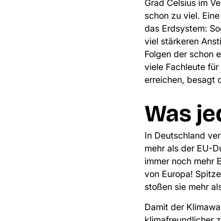
Grad Celsius im Ve
schon zu viel. Ein
das Erdsystem:
So
viel stärkeren Ans
Folgen der schon e
viele Fachleute fü
erreichen
, besagt 
Was jed
In Deutschland ver
mehr als der EU-D
immer noch mehr Em
von Europa! Spitze
stoßen sie mehr al
Damit der Klimawan
klimafreundlicher 