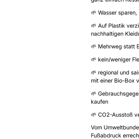
🌱 Wasser sparen, 
🌱 Auf Plastik verz
nachhaltigen Klei
🌱 Mehrweg statt 
🌱 kein/weniger Fl
🌱 regional und s
mit einer
Bio-Box v
🌱 Gebrauchsgegen
kaufen
🌱 CO2-Ausstoß ver
Vom
Umweltbundes
Fußabdruck errech