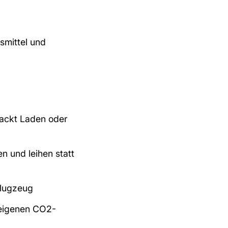
gsmittel
und
packt Laden oder
 und leihen statt
Flugzeug
 eigenen CO2-