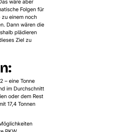
 Das wäre aber
atische Folgen für
e zu einem noch
en. Dann wären die
shalb plädieren
ieses Ziel zu
n:
2 – eine Tonne
nd im Durchschnitt
dien oder dem Rest
mit
17,4 Tonnen
Möglichkeiten
ere PKW