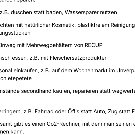
z.B. duschen statt baden, Wassersparer nutzen
ichten mit
natürlicher Kosmetik
,
plastikfreiem Reinigun
dungsstücken
Einweg mit
Mehrwegbehältern von RECUP
eisch essen, z.B. mit
Fleischersatzprodukten
aisonal einkaufen, z.B. auf dem Wochenmarkt im Unver
on etepetete
stände secondhand kaufen, reparieren statt wegwerfen
ringern, z.B. Fahrrad oder Öffis statt Auto, Zug statt 
amt gibt es einen Co2-Rechner
, mit dem man seinen
nen kann.