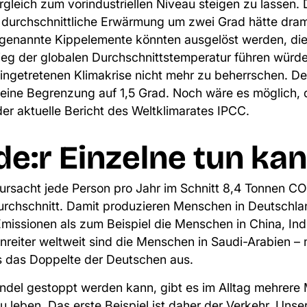
rgleich zum vorindustriellen Niveau steigen zu lassen.
e durchschnittliche Erwärmung um zwei Grad hätte dram
genannte Kippelemente könnten ausgelöst werden
, di
tieg der globalen Durchschnittstemperatur führen würd
ingetretenen Klimakrise nicht mehr zu beherrschen. De
r eine Begrenzung auf 1,5 Grad.
Noch wäre es möglich, d
der
aktuelle Bericht des Weltklimarates IPCC
.
e:r Einzelne tun kan
ursacht jede Person pro Jahr im Schnitt 8,4 Tonnen CO
urchschnitt. Damit produzieren Menschen in Deutschla
issionen als zum Beispiel die Menschen in China, In
nreiter weltweit sind die Menschen in Saudi-Arabien – 
s das Doppelte
der Deutschen aus.
del gestoppt werden kann, gibt es im Alltag mehrere 
zu leben. Das erste Beispiel ist daher der Verkehr. Uns