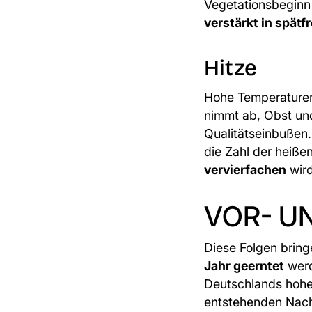
Vegetationsbeginn
verstärkt in spät
Hitze
Hohe Temperature
nimmt ab, Obst und
Qualitätseinbußen.
die Zahl der heiß
vervierfachen
wird
VOR- U
Diese Folgen bring
Jahr geerntet
werd
Deutschlands hohe 
entstehenden Nacht