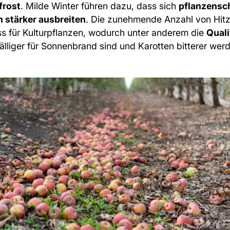
frost
. Milde Winter führen dazu, dass sich
pflanzensch
n stärker ausbreiten
. Die zunehmende Anzahl von Hit
ss für Kulturpflanzen, wodurch unter anderem die
Qual
lliger für Sonnenbrand sind und Karotten bitterer wer