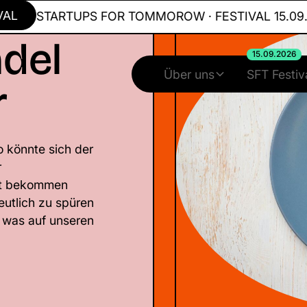
STARTUPS FOR TOMMOROW · FESTIVAL 15.09.202
del
15.09.2026
Über uns
SFT Festiv
r
o könnte sich der
r
tzt bekommen
eutlich zu spüren
, was auf unseren