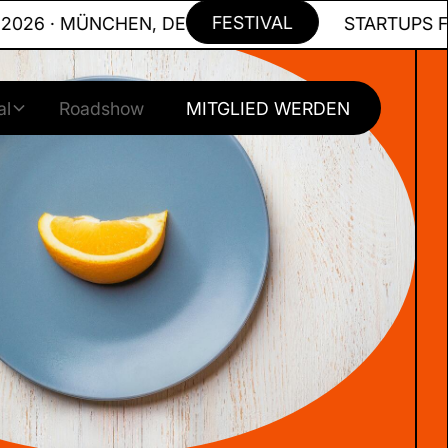
FESTIVAL
6 · MÜNCHEN, DE
STARTUPS FOR T
al
Roadshow
MITGLIED WERDEN