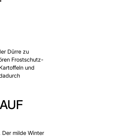
der Dürre zu
ören Frostschutz-
artoffeln und
 dadurch
 AUF
. Der milde Winter