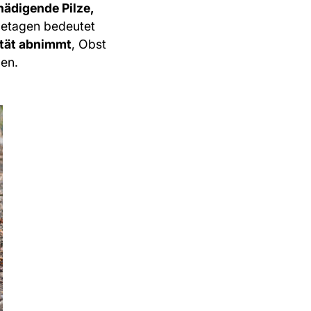
ädigende Pilze,
zetagen bedeutet
ität abnimmt
, Obst
den.