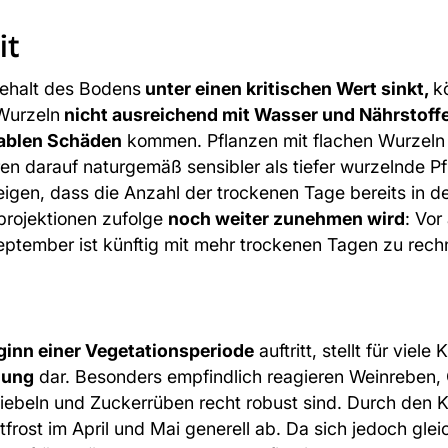
it
ehalt des Bodens
unter einen kritischen Wert sinkt,
k
Wurzeln
nicht ausreichend mit Wasser und Nährstoff
rablen Schäden
kommen. Pflanzen mit flachen Wurzeln 
eren darauf naturgemäß sensibler als tiefer wurzelnde P
eigen, dass die Anzahl der trockenen Tage bereits in d
rojektionen zufolge
noch weiter zunehmen wird
: Vor
eptember ist künftig mit mehr trockenen Tagen zu rech
ginn einer Vegetationsperiode
auftritt, stellt für viele
hung
dar. Besonders empfindlich reagieren Weinreben,
ebeln und Zuckerrüben recht robust sind. Durch den 
frost im April und Mai generell ab. Da sich jedoch glei