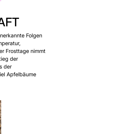
AFT
anerkannte Folgen
mperatur,
er Frosttage nimmt
ieg der
s der
piel Apfelbäume