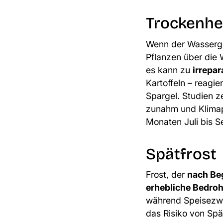
Trockenhe
Wenn der Wasserg
Pflanzen über die 
es kann zu
irrepa
Kartoffeln – reagi
Spargel. Studien z
zunahm und Klimap
Monaten Juli bis S
Spätfrost
Frost, der
nach Be
erhebliche Bedro
während Speisezwi
das Risiko von Spät