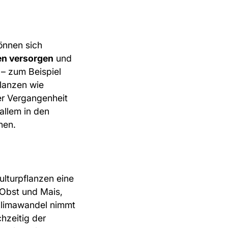
önnen sich
en versorgen
und
– zum Beispiel
flanzen wie
er Vergangenheit
 allem in den
nen.
 Kulturpflanzen eine
 Obst und Mais,
Klimawandel nimmt
chzeitig der