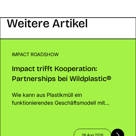
Weitere Artikel
IMPACT ROADSHOW
Impact trifft Kooperation: Partnerships bei Wildpla
Impact trifft Kooperation:
Partnerships bei Wildplastic®
Wie kann aus Plastikmüll ein
funktionierendes Geschäftsmodell mit
messbarem Impact entstehen? Genau darum
ging es beim Lunch & Learn mit Katrin
Oeding. Die Mit-Gründerin von Wildplastic®
sprach über Kreislaufwirtschaft, nachhaltige
06 Aug 2026