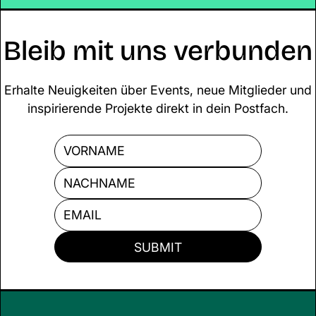
bleiben zentrale Zukunftsthemen wie
Klimaschutz und gezielte Start-up-
Förderung auf der Strecke.
Bleib mit uns verbunden
Erhalte Neuigkeiten über Events, neue Mitglieder und
inspirierende Projekte direkt in dein Postfach.