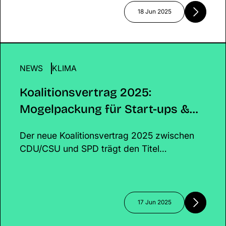
echte Veränderung!
18 Jun 2025
NEWS
Koalitionsvertrag 2025: Mogelpackung für Start-
KLIMA
Klima?
Koalitionsvertrag 2025:
Mogelpackung für Start-ups &
Klima?
Der neue Koalitionsvertrag 2025 zwischen
CDU/CSU und SPD trägt den Titel
„Verantwortung für Deutschland“ – doch wo
bleibt die Verantwortung für Klima,
Innovation und nachhaltige Start-ups?
Während wirtschaftliche Stabilität und
17 Jun 2025
Digitalisierung im Vordergrund stehen,