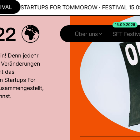
STARTUPS FOR TOMMOROW · FESTIVAL 15.09.202
22 🌍
15.09.2026
Über uns
SFT Festiv
ein! Denn jede*r
en Veränderungen
ht das
n Startups For
usammengestellt,
nnst.