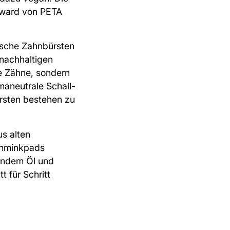
Award von PETA
ische Zahnbürsten
nachhaltigen
ne Zähne, sondern
imaneutrale Schall-
rsten bestehen zu
us alten
chminkpads
gendem Öl und
 für Schritt