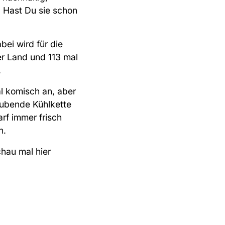
. Hast Du sie schon
ei wird für die
r Land und 113 mal
.
al komisch an, aber
raubende Kühlkette
rf immer frisch
n.
hau mal hier