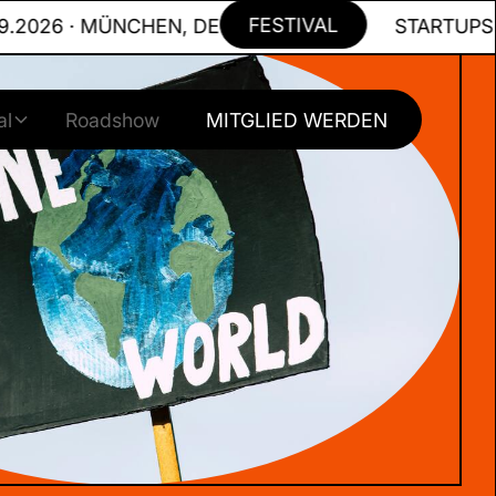
FESTIVAL
6 · MÜNCHEN, DE
STARTUPS FOR T
al
Roadshow
MITGLIED WERDEN