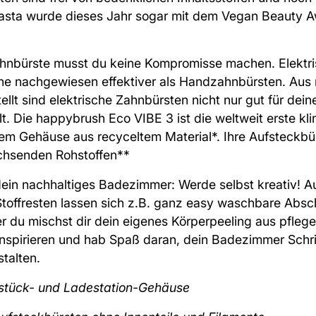
asta
wurde dieses Jahr sogar mit dem Vegan Beauty 
ahnbürste musst du keine Kompromisse machen. Elektr
ne nachgewiesen effektiver als Handzahnbürsten. Aus 
ellt sind elektrische Zahnbürsten nicht nur gut für dei
t. Die
happybrush Eco VIBE 3
ist die weltweit erste kl
em Gehäuse aus recyceltem Material*. Ihre Aufsteckbü
hsenden Rohstoffen**
dein nachhaltiges Badezimmer: Werde selbst kreativ! A
toffresten lassen sich z.B. ganz easy waschbare Abs
r du mischst dir dein eigenes Körperpeeling aus pfle
inspirieren und hab Spaß daran, dein Badezimmer Schritt
talten.
dstück- und Ladestation-Gehäuse