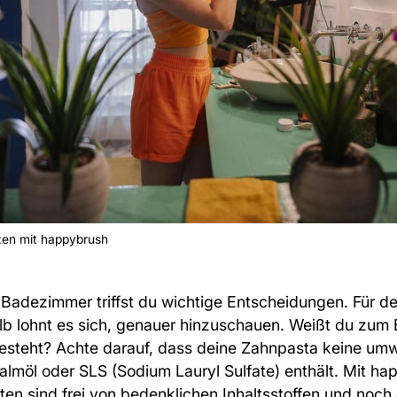
zen mit happybrush
Badezimmer triffst du wichtige Entscheidungen. Für d
b lohnt es sich, genauer hinzuschauen. Weißt du zum 
esteht? Achte darauf, dass deine Zahnpasta keine umw
 Palmöl oder SLS (Sodium Lauryl Sulfate) enthält. Mit h
ten sind frei von bedenklichen Inhaltsstoffen und noch