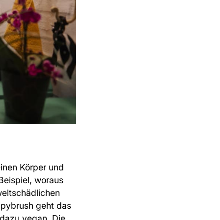
einen Körper und
Beispiel, woraus
eltschädlichen
appybrush geht das
 dazu vegan. Die