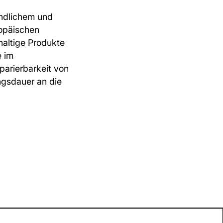
undlichem und
opäischen
haltige Produkte
e im
arierbarkeit von
ngsdauer an die