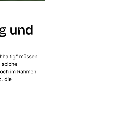
ng und
chhaltig“ müssen
e solche
 noch im Rahmen
, die