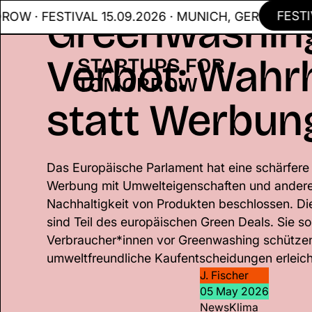
Greenwashin
FESTIVAL
 FESTIVAL 15.09.2026 · MUNICH, GER
Verbot: Wahr
statt Werbun
Das Europäische Parlament hat eine schärfere
Werbung mit Umwelteigenschaften und ander
Nachhaltigkeit von Produkten beschlossen. D
sind Teil des europäischen Green Deals. Sie so
Verbraucher*innen vor Greenwashing schütze
umweltfreundliche Kaufentscheidungen erleich
J. Fischer
05 May 2026
News
Klima