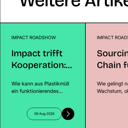
Weitere Artik
IMPACT ROADSHOW
Impact trifft Kooperation:
IMPACT ROA
Sourcing & S
Partnerships bei Wildplastic®
Impact trifft
Sourci
Kooperation:
Chain f
Partnerships
Brands
Wie kann aus Plastikmüll
Wie gelingt n
bei
ein funktionierendes
Wachstum, o
Wildplastic®
Geschäftsmodell mit
Lieferketten 
messbarem Impact
zu scheitern
entstehen? Genau darum
mit Michelle 
06 Aug 2026
ging es beim Lunch &
um strategisc