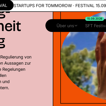
g-
STARTUPS FOR TOMMOROW · FESTIVAL 15.09.20
heit
15.09.2026
Über uns
SFT Festiv
g
 Regulierung von
en Aussagen zur
ie Regelungen
llen
n und
tern.