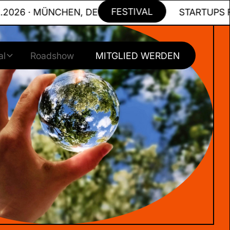
FESTIVAL
26 · MÜNCHEN, DE
STARTUPS FOR 
al
Roadshow
MITGLIED WERDEN