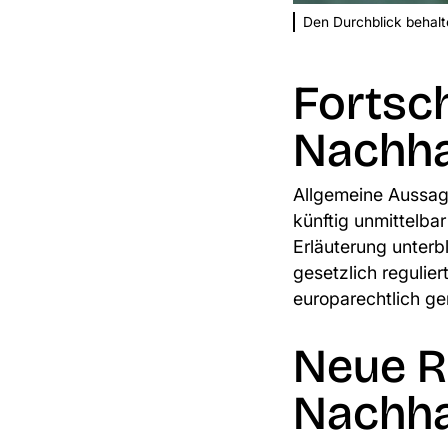
Den Durchblick behalt
Fortsc
Nachha
Allgemeine Aussage
künftig unmittelba
Erläuterung unterb
gesetzlich regulier
europarechtlich ger
Neue R
Nachhal