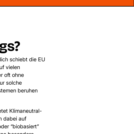
gs?
ich schiebt die EU
f vielen
r oft ohne
ur solche
systemen beruhen
tet Klimaneutral-
h dabei auf
der “biobasiert”