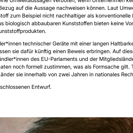
eine Umweltaussagen verboten, wenn Unternehmen ke
 Bezug auf die Aussage nachweisen können. Laut Umwe
toff zum Beispiel nicht nachhaltiger als konventionelle 
 biologisch abbaubaren Kunststoffen bieten keine Vor
nststoffprodukten.
er*innen technischer Geräte mit einer langen Haltbarke
ssen sie dafür künftig einen Beweis erbringen. Auf d
ndler*innen des EU-Parlaments und der Mitgliedslände
en noch formell zustimmen, was als Formsache gilt. Trit
Länder sie innerhalb von zwei Jahren in nationales Rech
eschlossenen Entwurf.