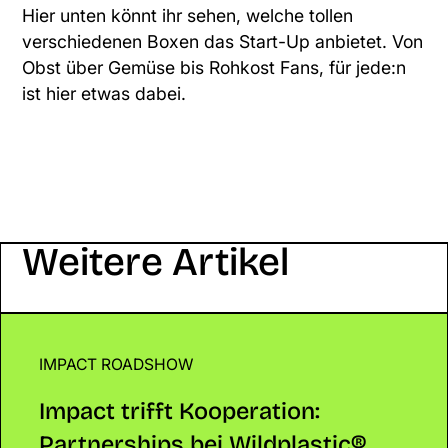
Hier unten könnt ihr sehen, welche tollen
verschiedenen
Boxen
das Start-Up anbietet. Von
Obst über Gemüse bis Rohkost Fans, für jede:n
ist hier etwas dabei.
Weitere Artikel
IMPACT ROADSHOW
Impact trifft Kooperation: Partnerships bei Wildpla
Impact trifft Kooperation:
Partnerships bei Wildplastic®