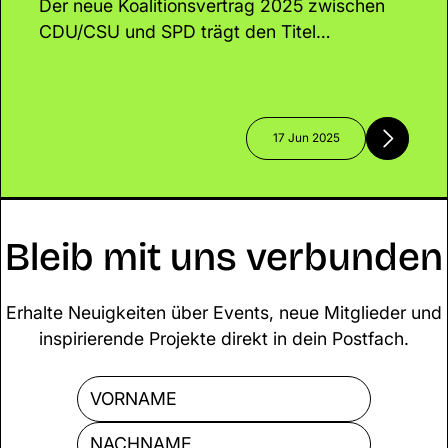
Der neue Koalitionsvertrag 2025 zwischen
CDU/CSU und SPD trägt den Titel
„Verantwortung für Deutschland“ – doch wo
bleibt die Verantwortung für Klima,
Innovation und nachhaltige Start-ups?
Während wirtschaftliche Stabilität und
17 Jun 2025
Digitalisierung im Vordergrund stehen,
bleiben zentrale Zukunftsthemen wie
Klimaschutz und gezielte Start-up-
Förderung auf der Strecke.
Bleib mit uns verbunden
Erhalte Neuigkeiten über Events, neue Mitglieder und
inspirierende Projekte direkt in dein Postfach.