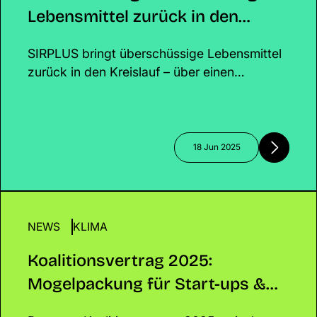
Lebensmittel zurück in den
Kreislauf
SIRPLUS bringt überschüssige Lebensmittel
zurück in den Kreislauf – über einen
einzigartigen Onlineshop mit kuratiertem
Sortiment. Gemeinsam mit Euch retten wir
Essen, schützen das Klima und schaffen
echte Veränderung!
18 Jun 2025
NEWS
Koalitionsvertrag 2025: Mogelpackung für Start-
KLIMA
Klima?
Koalitionsvertrag 2025:
Mogelpackung für Start-ups &
Klima?