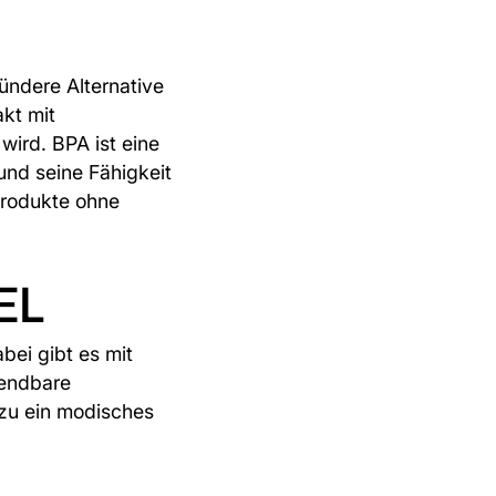
!
sündere Alternative
akt mit
rd. BPA ist eine
nd seine Fähigkeit
Produkte ohne
EL
bei gibt es mit
wendbare
azu ein modisches