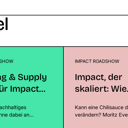
el
DSHOW
upply Chain für Impact Brands
IMPACT ROADSHOW
Impact, der skaliert: 
soziales Unternehmer
ng & Supply
Impact, der
denkt
ür Impact
skaliert: Wie
SOCHILI sozi
achhaltiges
Kann eine Chilisauce d
Unternehme
hne dabei an
verändern? Moritz Eve
im FMCG ne
und operativen Risiken
zeigt mit SOCHILI, wie