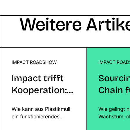
Weitere Artik
IMPACT ROADSHOW
Impact trifft Kooperation:
IMPACT ROA
Sourcing & S
Partnerships bei Wildplastic®
Impact trifft
Sourci
Kooperation:
Chain f
Partnerships
Brands
Wie kann aus Plastikmüll
Wie gelingt n
bei
ein funktionierendes
Wachstum, o
Wildplastic®
Geschäftsmodell mit
Lieferketten 