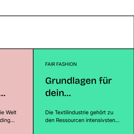
Wie SOCHILI
FAIR FASHION
Grundlagen für dein nachhaltiges Tex
tum im FMCG neu
Startup
Grundlagen für
dein
ales
nachhaltiges
ie Welt
Die Textilindustrie gehört zu
rtum
Textil Startup
ding
den Ressourcen intensivsten
u
 soziales
Branchen. Sie verursacht