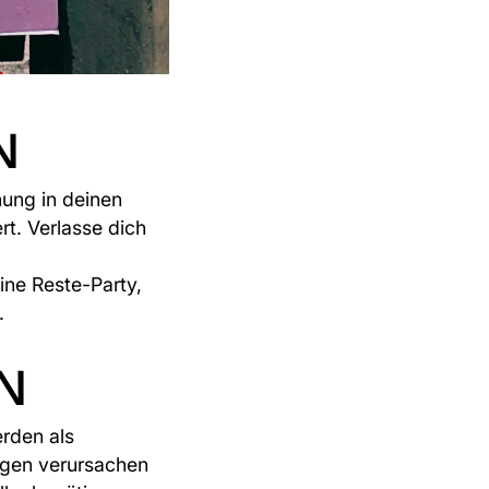
N
ung in deinen
t. Verlasse dich
ine Reste-Party,
.
N
erden als
ngen verursachen