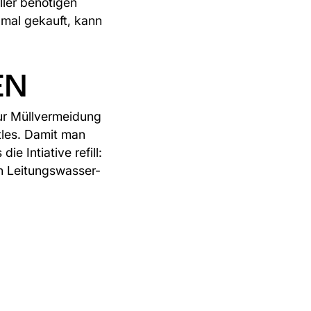
ller benötigen
inmal gekauft, kann
EN
zur Müllvermeidung
tles
. Damit man
die Intiative
refill
:
en Leitungswasser-