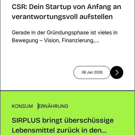
aufstellen
fehlender Mutterschutz, finanzielle
CSR: Dein Startup von Anfang an
Unsicherheit, strukturelle Lücken. Zeit,
verantwortungsvoll aufstellen
Klartext zu sprechen: Was gilt für
Gründer*innen mit Kind – und was ist
Gerade in der Gründungsphase ist vieles in
möglich?
Bewegung – Vision, Finanzierung,
Produktentwicklung. Doch wer
Nachhaltigkeit und gesellschaftliche
Verantwortung (Corporate Social
Responsibility, kurz CSR) von Anfang an
06 Jan 2026
mitdenkt, schafft nicht nur Vertrauen bei
Kundinnen, Partnern und Investorinnen,
sondern legt das Fundament für ein
zukunftsfähiges, glaubwürdiges Business. 💡
KONSUM
SIRPLUS bringt überschüssige Lebensmittel zurüc
ERNÄHRUNG
den Kreislauf
SIRPLUS bringt überschüssige
Lebensmittel zurück in den