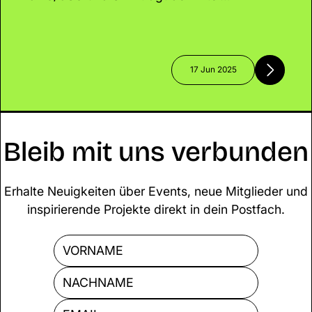
„Verantwortung für Deutschland“ – doch wo
bleibt die Verantwortung für Klima,
Innovation und nachhaltige Start-ups?
Während wirtschaftliche Stabilität und
17 Jun 2025
Digitalisierung im Vordergrund stehen,
bleiben zentrale Zukunftsthemen wie
Klimaschutz und gezielte Start-up-
Förderung auf der Strecke.
Bleib mit uns verbunden
Erhalte Neuigkeiten über Events, neue Mitglieder und
inspirierende Projekte direkt in dein Postfach.