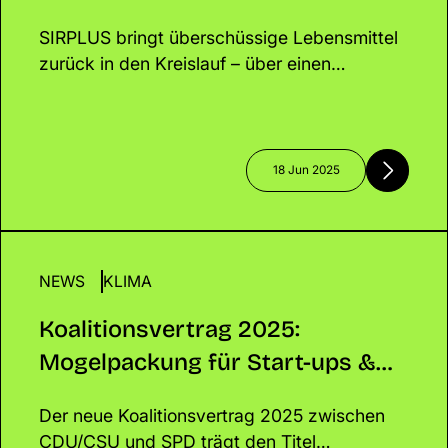
Kreislauf
SIRPLUS bringt überschüssige Lebensmittel
zurück in den Kreislauf – über einen
einzigartigen Onlineshop mit kuratiertem
Sortiment. Gemeinsam mit Euch retten wir
Essen, schützen das Klima und schaffen
echte Veränderung!
18 Jun 2025
NEWS
Koalitionsvertrag 2025: Mogelpackung für Start-
KLIMA
Klima?
Koalitionsvertrag 2025:
Mogelpackung für Start-ups &
Klima?
Der neue Koalitionsvertrag 2025 zwischen
CDU/CSU und SPD trägt den Titel