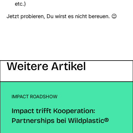
etc.)
Jetzt probieren, Du wirst es nicht bereuen. 😉
Weitere Artikel
IMPACT ROADSHOW
Impact trifft Kooperation: Partnerships bei Wildpla
Impact trifft Kooperation:
Partnerships bei Wildplastic®