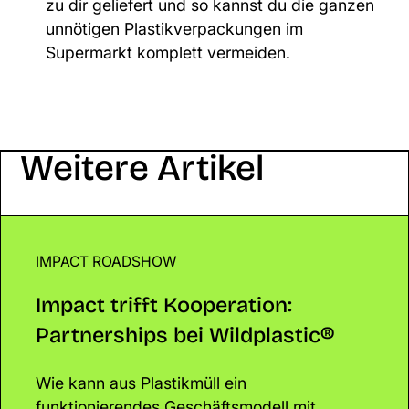
zu dir geliefert und so kannst du die ganzen
unnötigen Plastikverpackungen im
Supermarkt komplett vermeiden.
Weitere Artikel
IMPACT ROADSHOW
Impact trifft Kooperation: Partnerships bei Wildpla
Impact trifft Kooperation:
Partnerships bei Wildplastic®
Wie kann aus Plastikmüll ein
funktionierendes Geschäftsmodell mit