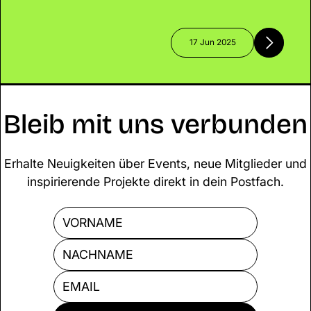
bleibt die Verantwortung für Klima,
Innovation und nachhaltige Start-ups?
Während wirtschaftliche Stabilität und
17 Jun 2025
Digitalisierung im Vordergrund stehen,
bleiben zentrale Zukunftsthemen wie
Klimaschutz und gezielte Start-up-
Förderung auf der Strecke.
Bleib mit uns verbunden
Erhalte Neuigkeiten über Events, neue Mitglieder und
inspirierende Projekte direkt in dein Postfach.