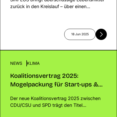
zurück in den Kreislauf – über einen
einzigartigen Onlineshop mit kuratiertem
Sortiment. Gemeinsam mit Euch retten wir
Essen, schützen das Klima und schaffen
echte Veränderung!
18 Jun 2025
NEWS
Koalitionsvertrag 2025: Mogelpackung für Start-
KLIMA
Klima?
Koalitionsvertrag 2025:
Mogelpackung für Start-ups &
Klima?
Der neue Koalitionsvertrag 2025 zwischen
CDU/CSU und SPD trägt den Titel
„Verantwortung für Deutschland“ – doch wo