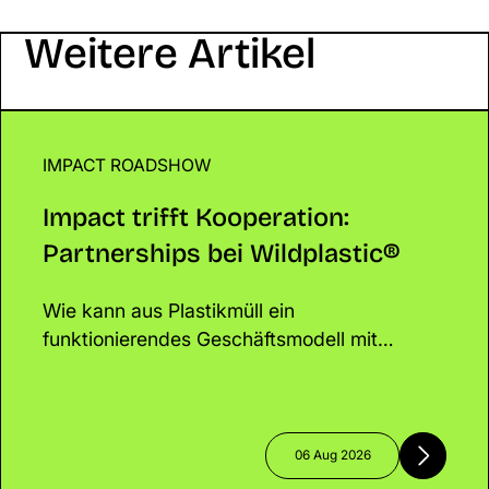
Weitere Artikel
IMPACT ROADSHOW
Impact trifft Kooperation: Partnerships bei Wildpla
Impact trifft Kooperation:
Partnerships bei Wildplastic®
Wie kann aus Plastikmüll ein
funktionierendes Geschäftsmodell mit
messbarem Impact entstehen? Genau darum
ging es beim Lunch & Learn mit Katrin
Oeding. Die Mit-Gründerin von Wildplastic®
sprach über Kreislaufwirtschaft, nachhaltige
06 Aug 2026
Verpackungslösungen und die