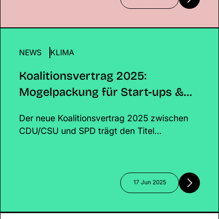
NEWS
Koalitionsvertrag 2025: Mogelpackung für Start-
KLIMA
Klima?
Koalitionsvertrag 2025:
Mogelpackung für Start-ups &
Klima?
Der neue Koalitionsvertrag 2025 zwischen
CDU/CSU und SPD trägt den Titel
„Verantwortung für Deutschland“ – doch wo
bleibt die Verantwortung für Klima,
Innovation und nachhaltige Start-ups?
Während wirtschaftliche Stabilität und
17 Jun 2025
Digitalisierung im Vordergrund stehen,
bleiben zentrale Zukunftsthemen wie