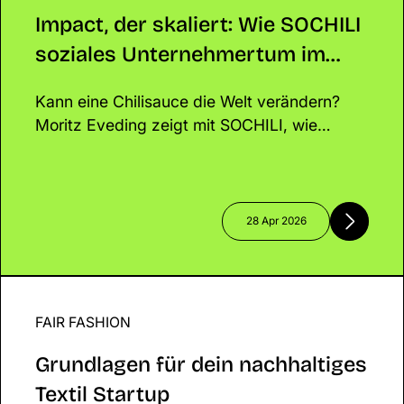
Unternehmertum im FMCG neu denkt
erfolgreich zu skalieren.
Impact, der skaliert: Wie SOCHILI
soziales Unternehmertum im
FMCG neu denkt
Kann eine Chilisauce die Welt verändern?
Moritz Eveding zeigt mit SOCHILI, wie
soziales Unternehmertum im FMCG-Sektor
funktionieren kann. Durch direkte
Partnerschaften mit Farmer*innen im Senegal
verbindet er wirtschaftlichen Erfolg mit
28 Apr 2026
echtem Impact.
FAIR FASHION
Grundlagen für dein nachhaltiges Textil Startup
Grundlagen für dein nachhaltiges
Textil Startup