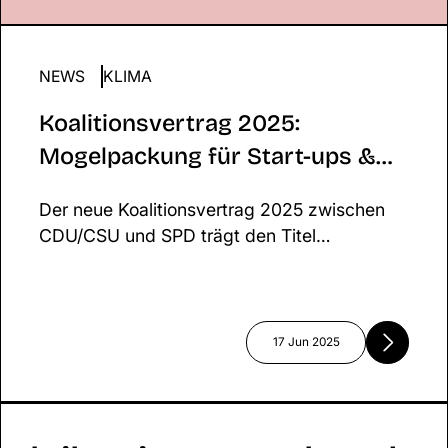
NEWS
Koalitionsvertrag 2025: Mogelpackung für Start-
KLIMA
Klima?
Koalitionsvertrag 2025:
Mogelpackung für Start-ups &
Klima?
Der neue Koalitionsvertrag 2025 zwischen
CDU/CSU und SPD trägt den Titel
„Verantwortung für Deutschland“ – doch wo
bleibt die Verantwortung für Klima,
Innovation und nachhaltige Start-ups?
Während wirtschaftliche Stabilität und
17 Jun 2025
Digitalisierung im Vordergrund stehen,
bleiben zentrale Zukunftsthemen wie
Klimaschutz und gezielte Start-up-
Förderung auf der Strecke.