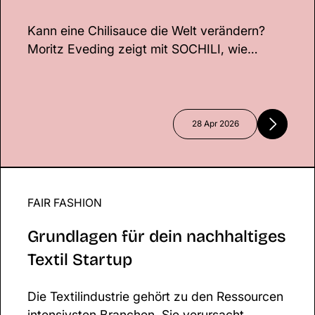
FMCG neu denkt
Kann eine Chilisauce die Welt verändern?
Moritz Eveding zeigt mit SOCHILI, wie
soziales Unternehmertum im FMCG-Sektor
funktionieren kann. Durch direkte
Partnerschaften mit Farmer*innen im Senegal
verbindet er wirtschaftlichen Erfolg mit
28 Apr 2026
echtem Impact.
FAIR FASHION
Grundlagen für dein nachhaltiges Textil Startup
Grundlagen für dein nachhaltiges
Textil Startup
Die Textilindustrie gehört zu den Ressourcen
intensivsten Branchen. Sie verursacht