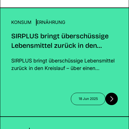
Kundinnen, Partnern und Investorinnen,
sondern legt das Fundament für ein
zukunftsfähiges, glaubwürdiges Business. 💡
KONSUM
SIRPLUS bringt überschüssige Lebensmittel zurüc
ERNÄHRUNG
den Kreislauf
SIRPLUS bringt überschüssige
Lebensmittel zurück in den
Kreislauf
SIRPLUS bringt überschüssige Lebensmittel
zurück in den Kreislauf – über einen
einzigartigen Onlineshop mit kuratiertem
Sortiment. Gemeinsam mit Euch retten wir
Essen, schützen das Klima und schaffen
echte Veränderung!
18 Jun 2025