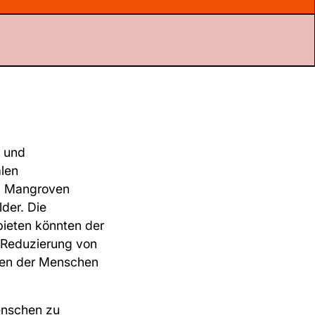
- und
alen
d Mangroven
lder. Die
ieten könnten der
e Reduzierung von
men der Menschen
enschen zu