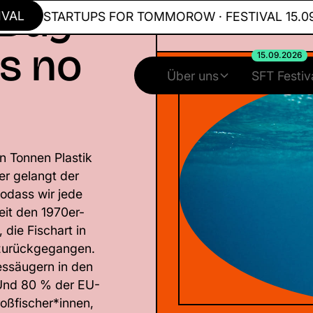
 Day
STARTUPS FOR TOMMOROW · FESTIVAL 15.09.2026
is no
15.09.2026
Über uns
SFT Festiv
n Tonnen Plastik
er gelangt der
 sodass wir jede
eit den 1970er-
 die Fischart in
 zurückgegangen.
essäugern in den
Und 80 % der EU-
roßfischer*innen,