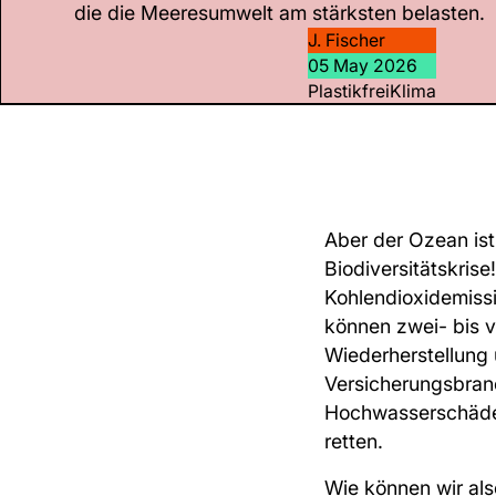
die die Meeresumwelt am stärksten belasten.
J. Fischer
05 May 2026
Plastikfrei
Klima
Aber der Ozean is
Biodiversitätskris
Kohlendioxidemiss
können zwei- bis vi
Wiederherstellung
Versicherungsbranc
Hochwasserschäde
retten.
Wie können wir al