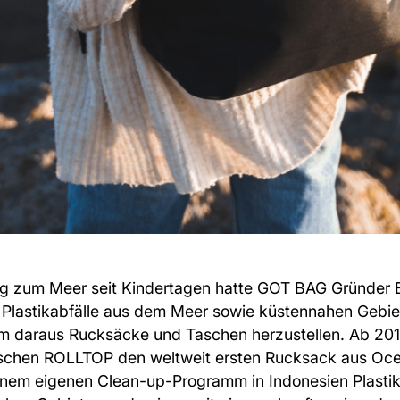
g zum Meer seit Kindertagen hatte
GOT BAG
Gründer 
, Plastikabfälle aus dem Meer sowie küstennahen Gebi
um daraus Rucksäcke und Taschen herzustellen. Ab 20
ischen ROLLTOP
den weltweit ersten Rucksack aus Oce
inem eigenen Clean-up-Programm in Indonesien Plasti