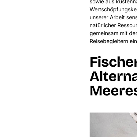
sowie aus küstenn
Wertschöpfungsket
unserer Arbeit sen
natürlicher Ressour
gemeinsam mit der
Reisebegleitern ei
Fische
Altern
Meeres